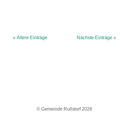
Preise: Erwachsene 7 € (inkl. Shirt)Kinder
2,50...
« Ältere Einträge
Nächste Einträge »
© Gemeinde Rullstorf 2026