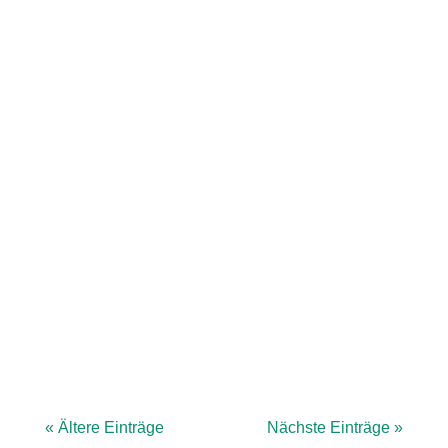
Bürgerinformationsveranstaltung am
04.03.2026 Die Samtgemeinde
Scharnebeck lädt alle Bürgerinnen und
Bürger zur Informationsveranstaltung über
die Ergebnisse der Wärmeplanung ein. Ziel
der Planung ist es, die lokale
Wärmeversorgung bis spätestens 2045
klimaneutral zu...
« Ältere Einträge
Nächste Einträge »