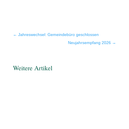
←
Jahreswechsel: Gemeindebüro geschlossen
Neujahrsempfang 2026
→
Weitere Artikel
Am 13.09.2026 finden in Niedersachsen
Kommunalwahlen statt. Eine eventuelle