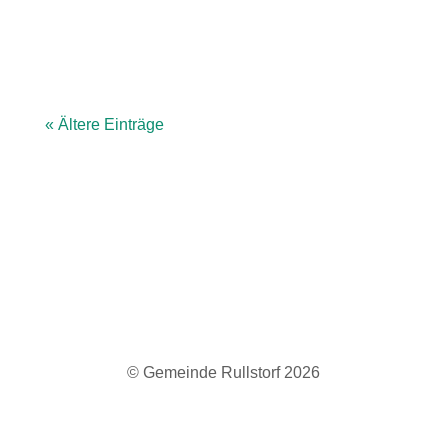
Standorten: Rullstorf: Im Ort Boltersen: Am
Kirchwege...
« Ältere Einträge
© Gemeinde Rullstorf 2026